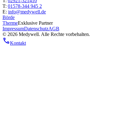
T:
02921-321410
T:
01578-344 945 2
E:
info@medywell.de
Börde
Therme
Exklusive Partner
Impressum
Datenschutz
AGB
© 2026 Medywell. Alle Rechte vorbehalten.
call
Kontakt